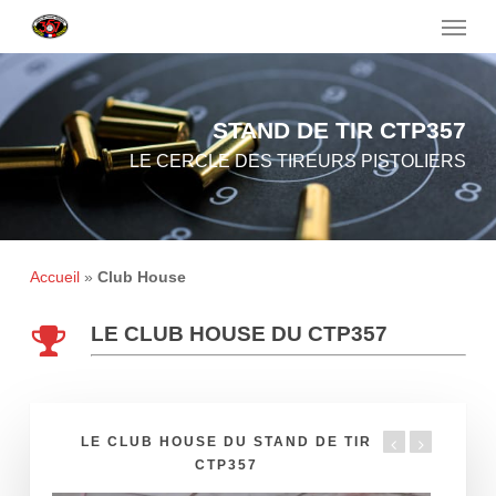
Menu
Skip
to
main
content
STAND
DE
TIR
CTP357
LE CERCLE DES TIREURS PISTOLIERS
Accueil
»
Club House
LE CLUB HOUSE DU CTP357
LE CLUB HOUSE DU STAND DE TIR
CTP357