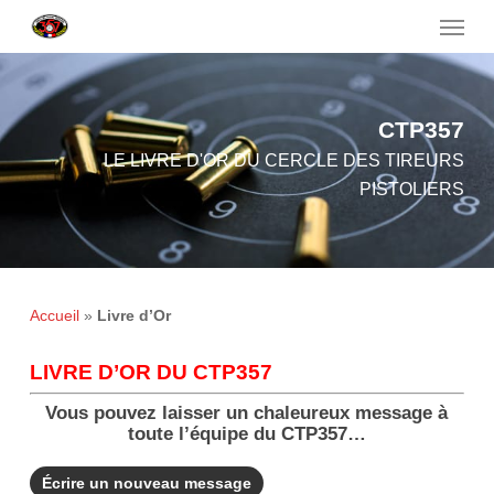
Menu
Skip
to
main
content
CTP357
LE LIVRE D'OR DU CERCLE DES TIREURS
PISTOLIERS
Accueil
»
Livre d’Or
LIVRE D’OR DU CTP357
Vous pouvez laisser un chaleureux message à
toute l’équipe du CTP357…