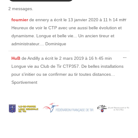
2 messages.
Ouvri
...
fournier
de
ennery
a écrit le
13 janvier 2020
à
11 h 14 min
cette
boîte
Heureux de voir le CTP avec une aussi belle évolution et
méta.
dynamisme. Longue et belle vie... Un ancien tireur et
administrateur.... Dominique
Ouvri
...
HuB
de
Andilly
a écrit le
2 mars 2019
à
16 h 45 min
cette
boîte
Longue vie au Club de Tir CTP357. De belles installations
méta.
pour s'initier ou se confirmer au tir toutes distances…
Sportivement