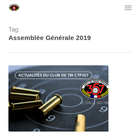
Menu
Skip
to
main
content
Tag
Assemblée Générale 2019
Assemblée
25
ACTUALITÉS DU CLUB DE TIR CTP357
Générale
2019